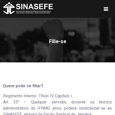
Filie-se
Quem pode se filiar?
Regimento Interno- Título IV, Capítulo I.
Art. 33° – Qualquer servidor, docente ou técnico
administrativo do IFNMG ativo, poderá sindicalizar-se ao
SINASEFE, através da Seção Sindical de Januária.