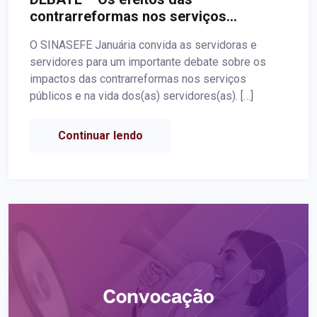
contrarreformas nos serviços
públicos: ataques aos servidores(as)
O SINASEFE Januária convida as servidoras e
públicos ativos, aposentados e
servidores para um importante debate sobre os
pensionistas
impactos das contrarreformas nos serviços
públicos e na vida dos(as) servidores(as). […]
Continuar lendo