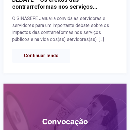
contrarreformas nos serviços
públicos: ataques aos servidores(as)
O SINASEFE Januária convida as servidoras e
públicos ativos, aposentados e
servidores para um importante debate sobre os
pensionistas
impactos das contrarreformas nos serviços
públicos e na vida dos(as) servidores(as). […]
Continuar lendo