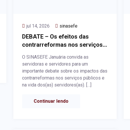
jul 14, 2026
sinasefe
DEBATE – Os efeitos das
contrarreformas nos serviços
públicos: ataques aos
O SINASEFE Januária convida as
servidores(as) públicos ativos,
servidoras e servidores para um
aposentados e pensionistas
importante debate sobre os impactos das
contrarreformas nos serviços públicos e
na vida dos(as) servidores(as). […]
Continuar lendo