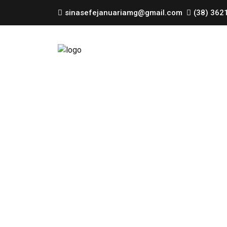
sinasefejanuariamg@gmail.com
(38) 362