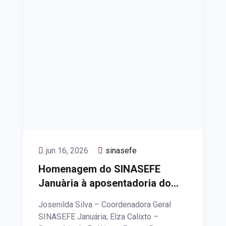
jun 16, 2026
sinasefe
Homenagem do SINASEFE
Januària à aposentadoria do
Professor Cláudio Mont’Alvão
Josenilda Silva – Coordenadora Geral
SINASEFE Januária; Elza Calixto –