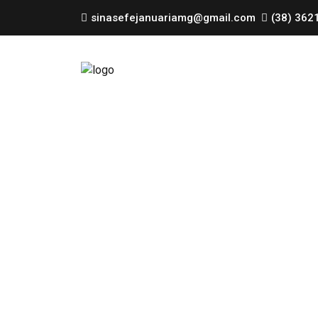
sinasefejanuariamg@gmail.com
(38) 362