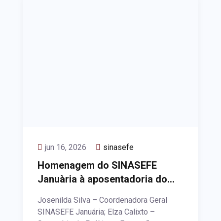
jun 16, 2026
sinasefe
Homenagem do SINASEFE
Januària à aposentadoria do
Professor Cláudio Mont’Alvão
Josenilda Silva – Coordenadora Geral
SINASEFE Januária; Elza Calixto –