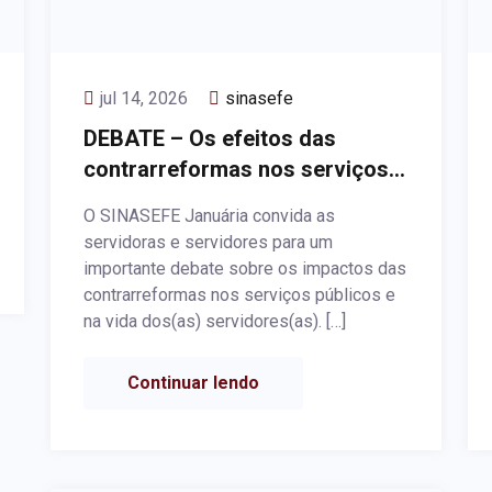
jul 14, 2026
sinasefe
DEBATE – Os efeitos das
contrarreformas nos serviços
públicos: ataques aos
O SINASEFE Januária convida as
servidores(as) públicos ativos,
servidoras e servidores para um
aposentados e pensionistas
importante debate sobre os impactos das
contrarreformas nos serviços públicos e
na vida dos(as) servidores(as). […]
Continuar lendo