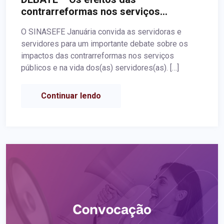
contrarreformas nos serviços
públicos: ataques aos servidores(as)
O SINASEFE Januária convida as servidoras e
públicos ativos, aposentados e
servidores para um importante debate sobre os
pensionistas
impactos das contrarreformas nos serviços
públicos e na vida dos(as) servidores(as). […]
Continuar lendo