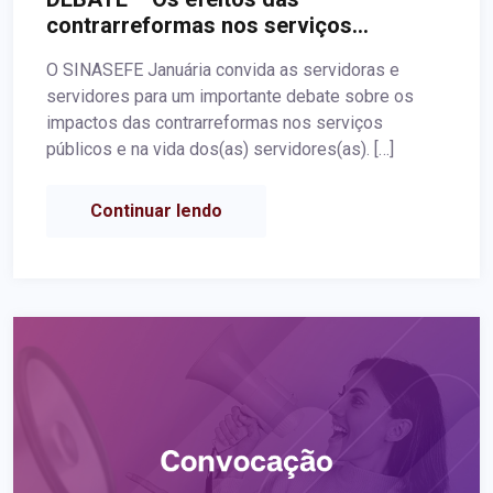
contrarreformas nos serviços
públicos: ataques aos servidores(as)
O SINASEFE Januária convida as servidoras e
públicos ativos, aposentados e
servidores para um importante debate sobre os
pensionistas
impactos das contrarreformas nos serviços
públicos e na vida dos(as) servidores(as). […]
Continuar lendo