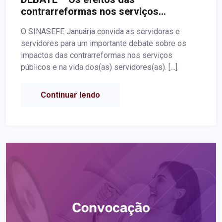
contrarreformas nos serviços
públicos: ataques aos servidores(as)
O SINASEFE Januária convida as servidoras e
públicos ativos, aposentados e
servidores para um importante debate sobre os
pensionistas
impactos das contrarreformas nos serviços
públicos e na vida dos(as) servidores(as). […]
Continuar lendo