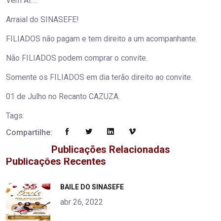
Vem Aí….
Arraial do SINASEFE!
FILIADOS não pagam e tem direito a um acompanhante.
Não FILIADOS podem comprar o convite.
Somente os FILIADOS em dia terão direito ao convite.
01 de Julho no Recanto CAZUZA.
Tags:
Compartilhe:
Publicações Relacionadas
Publicações Recentes
"
BAILE DO SINASEFE
alt="product">
abr 26, 2022