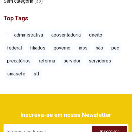
Sem categoria
(33)
Top Tags
administrativa
aposentadoria
direito
federal
filiados
governo
inss
não
pec
precatórios
reforma
servidor
servidores
sinasefe
stf
Inscreva-se em nossa Newsletter