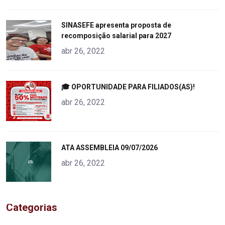
"
SINASEFE apresenta proposta de
recomposição salarial para 2027
alt="product">
abr 26, 2022
"
🎓 OPORTUNIDADE PARA FILIADOS(AS)!
alt="product">
abr 26, 2022
"
ATA ASSEMBLEIA 09/07/2026
alt="product">
abr 26, 2022
Categorias