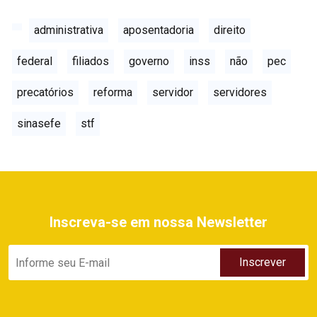
administrativa
aposentadoria
direito
federal
filiados
governo
inss
não
pec
precatórios
reforma
servidor
servidores
sinasefe
stf
Inscreva-se em nossa Newsletter