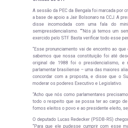
A sessão da PEC da Bengala foi marcada por cr
a base de apoio a Jair Bolsonaro na CCJ. A pre
disse incomodada com uma fala do mini
semipresidencialismo. ““Nós já temos um se
exercido pelo STF. Basta verificar todo esse p
“Esse pronunciamento vai de encontro ao que e
sabemos que nossa constituição foi até dese
original de 1988 foi o presidencialismo, e 
parlamentar brasiliense – uma das maiores ali
concordar com a proposta, e disse que o Su
moderar os poderes Executivo e Legislativo.
“Acho que nós como parlamentares precisamos 
todo o respeito que se possa ter ao cargo de 
fomos eleitos o povo e ao presidente eleito, seja
O deputado Lucas Redecker (PSDB-RS) chegou 
“Para que ele pudesse cumprir com esse ma