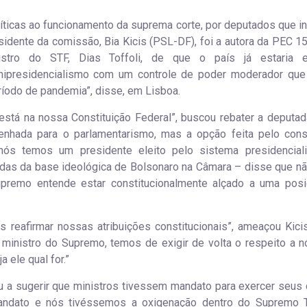
íticas ao funcionamento da suprema corte, por deputados que i
sidente da comissão, Bia Kicis (PSL-DF), foi a autora da PEC 15
stro do STF, Dias Toffoli, de que o país já estaria
mipresidencialismo com um controle de poder moderador que
eríodo de pandemia”, disse, em Lisboa.
stá na nossa Constituição Federal”, buscou rebater a deputad
nhada para o parlamentarismo, mas a opção feita pelo const
nós temos um presidente eleito pelo sistema presidenciali
adas da base ideológica de Bolsonaro na Câmara – disse que n
premo entende estar constitucionalmente alçado a uma pos
reafirmar nossas atribuições constitucionais”, ameaçou Kici
ministro do Supremo, temos de exigir de volta o respeito a n
 ele qual for.”
a sugerir que ministros tivessem mandato para exercer seus 
ndato e nós tivéssemos a oxigenação dentro do Supremo T