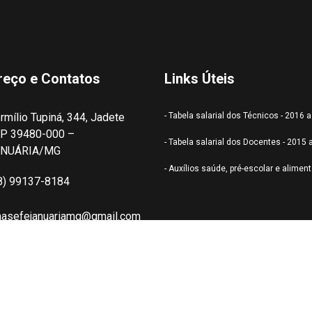
reço e Contatos
Links Úteis
rmílio Tupiná, 344, Jadete
- Tabela salarial dos Técnicos - 2016 
P 39480-000 –
- Tabela salarial dos Docentes - 2015 
ANUÁRIA/MG
- Auxílios saúde, pré-escolar e alimen
8) 99137-8184
nasefejanuariamg@gmail.com