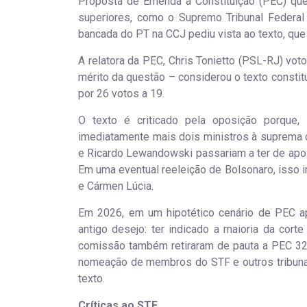
Proposta de Emenda à Constituição (PEC) que
superiores, como o Supremo Tribunal Federal
bancada do PT na CCJ pediu vista ao texto, que
A relatora da PEC, Chris Tonietto (PSL-RJ) vot
mérito da questão – considerou o texto constit
por 26 votos a 19.
O texto é criticado pela oposição porque, s
imediatamente mais dois ministros à suprema 
e Ricardo Lewandowski passariam a ter de apos
Em uma eventual reeleição de Bolsonaro, isso i
e Cármen Lúcia.
Em 2026, em um hipotético cenário de PEC ap
antigo desejo: ter indicado a maioria da cor
comissão também retiraram de pauta a PEC 32/
nomeação de membros do STF e outros tribunais
texto.
Críticas ao STF