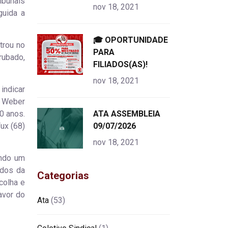
ibunais
nov 18, 2021
guida a
"
🎓 OPORTUNIDADE
trou no
alt="product">
PARA
rubado,
FILIADOS(AS)!
nov 18, 2021
indicar
a Weber
0 anos.
"
ATA ASSEMBLEIA
ux (68)
alt="product">
09/07/2026
nov 18, 2021
ando um
ados da
Categorias
colha e
avor do
Ata
(53)