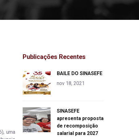
Publicações Recentes
"
BAILE DO SINASEFE
alt="product">
nov 18, 2021
"
SINASEFE
alt="product">
apresenta proposta
de recomposição
6), uma
salarial para 2027