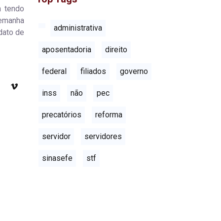
m tendo
lemanha
administrativa
dato de
aposentadoria
direito
federal
filiados
governo
inss
não
pec
precatórios
reforma
servidor
servidores
sinasefe
stf