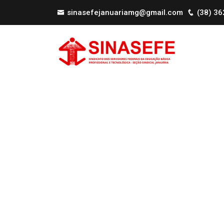
sinasefejanuariamg@gmail.com
(38) 3