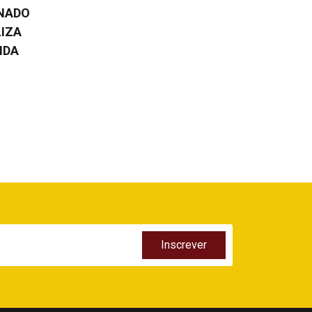
ENADO
LIZA
NDA