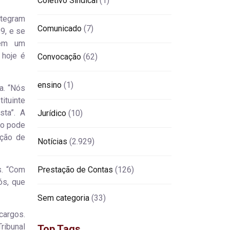
Coletivo Sindical
(1)
ntegram
Comunicado
(7)
9, e se
 em um
 hoje é
Convocação
(62)
ensino
(1)
a. “Nós
ituinte
sta”. A
Jurídico
(10)
ão pode
ição de
Notícias
(2.929)
s. “Com
Prestação de Contas
(126)
ós, que
Sem categoria
(33)
cargos.
ribunal
Top Tags