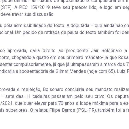
 pode diminuir as idades de aposentadoria compulsória em tr
 (STF). A PEC 159/2019 teve seu parecer lido, e logo em se
 deve travar sua discussão.
ou pela admissibilidade do texto. A deputada – que ainda não en
ucional. Um pedido de retirada de pauta do texto também foi der
e aprovada, daria direito ao presidente Jair Bolsonaro a 
corte, chegando a quatro em seu primeiro mandato- já que Ros
entar compulsoriamente, já que já ultrapassaram a marca dos 7
ndicaria a aposentadoria de Gilmar Mendes (hoje com 65), Luiz F
rovada e reeleição, Bolsonaro concluiria seu mandato realiz
te – sete das 11 cadeiras passariam pelo seu crivo. Os deput
2021, que quer elevar para 70 anos a idade máxima para a es
 superiores. O relator, Filipe Barros (PSL-PR), também foi a f