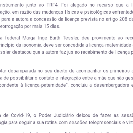
nstrumento junto ao TRF4. Foi alegado no recurso que a l
ação, em razão das mudanças físicas e psicológicas enfrentad
para a autora a concessão da licença prevista no artigo 208 da
prorrogação por mais 15 dias.
a federal Marga Inge Barth Tessler, deu provimento ao rec
incípio da isonomia, deve ser concedida a licença-maternidade
ssler destacou que a autora faz jus ao recebimento de licença p
star desamparada no seu direito de acompanhar os primeiros 
a de possibilitar o contato e integração entre a mãe que não ges
pondente à licença-paternidade”, concluiu a desembargadora
a de Covid-19, o Poder Judiciário deixou de fazer as ses
gia para seguir a sua rotina, com sessões telepresenciais e virt