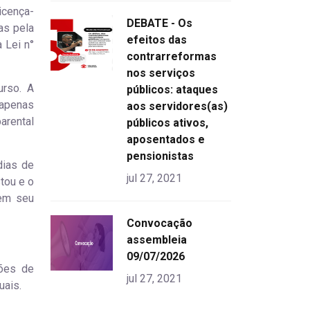
icença-
"
DEBATE - Os
as pela
alt="product">
efeitos das
 Lei n°
contrarreformas
nos serviços
urso. A
públicos: ataques
 apenas
aos servidores(as)
arental
públicos ativos,
aposentados e
pensionistas
dias de
jul 27, 2021
tou e o
 em seu
"
Convocação
alt="product">
assembleia
09/07/2026
sões de
jul 27, 2021
uais.