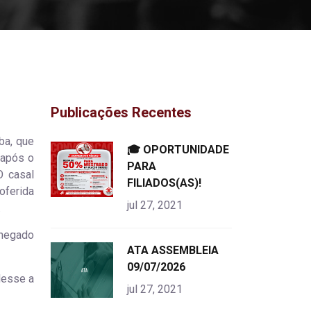
Publicações Recentes
ba, que
"
🎓 OPORTUNIDADE
 após o
alt="product">
PARA
O casal
FILIADOS(AS)!
oferida
jul 27, 2021
.
i negado
"
ATA ASSEMBLEIA
alt="product">
09/07/2026
desse a
jul 27, 2021