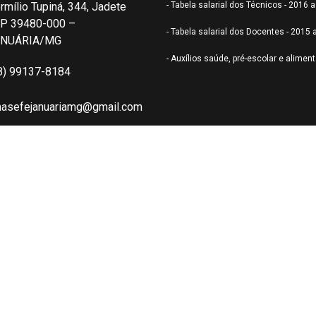
rmílio Tupiná, 344, Jadete
- Tabela salarial dos Técnicos - 2016 
P 39480-000 –
- Tabela salarial dos Docentes - 2015 
ANUÁRIA/MG
- Auxílios saúde, pré-escolar e alimen
8) 99137-8184
nasefejanuariamg@gmail.com