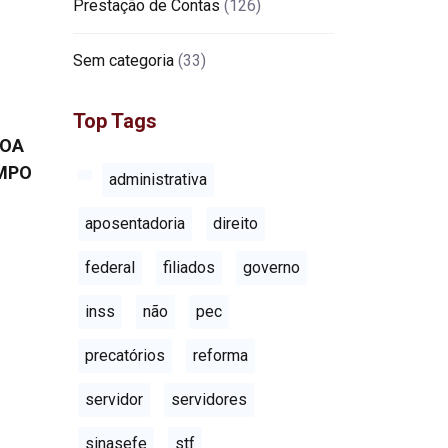
Prestação de Contas
(126)
Sem categoria
(33)
Top Tags
SOA
EMPO
administrativa
aposentadoria
direito
federal
filiados
governo
inss
não
pec
precatórios
reforma
servidor
servidores
sinasefe
stf