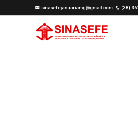
sinasefejanuariamg@gmail.com
(38) 3