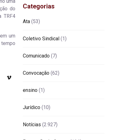
omo uma
Categorias
ição do
la TRF4
Ata
(53)
m em um
Coletivo Sindical
(1)
m tempo
Comunicado
(7)
Convocação
(62)
ensino
(1)
Jurídico
(10)
Notícias
(2.927)