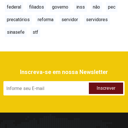
federal
filiados
governo
inss
não
pec
precatórios
reforma
servidor
servidores
sinasefe
stf
Inscreva-se em nossa Newsletter