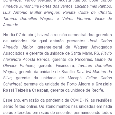
Schwingel, Flávio Alexandre Acosta Ramos, José Carlos
Almeida Júnior Lilia Fortes dos Santos, Luciana Inês Rambo,
Luiz Antonio Müller Marques, Renata Costa de Christo,
Tamires Dornelles Wagner
e
Valmir Floriano Vieira de
Andrade.
No dia 07 de abril, haverá a reunião semestral dos gerentes
de unidades. Na qual estarão presentes
José Carlos
Almeida Júnior,
gerente-geral de Wagner Advogados
Associados e gerente da unidade de Santa Maria, RS,
Flávio
Alexandre Acosta Ramos,
gerente de Parcerias,
Eliane de
Oliveira Pinheiro,
gerente Financeira,
Tamires Dornelles
Wagner,
gerente da unidade de Brasília,
Davi Ivã Martins da
Silva,
gerente da unidade de Macapá,
Felipe Carlos
Schwingel,
gerente da unidade de Porto Alegre e
Graziele
Rossi Teixeira Crespan,
gerente da unidade de Recife.
Esse ano, em razão da pandemia da COVID-19, as reuniões
serão feitas online. Os atendimentos nas unidades em nada
serão alterados em razão do encontro, permanecendo todos