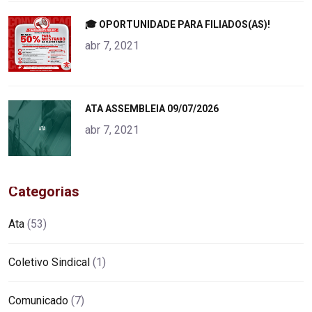
"
🎓 OPORTUNIDADE PARA FILIADOS(AS)!
alt="product">
abr 7, 2021
"
ATA ASSEMBLEIA 09/07/2026
alt="product">
abr 7, 2021
Categorias
Ata
(53)
Coletivo Sindical
(1)
Comunicado
(7)