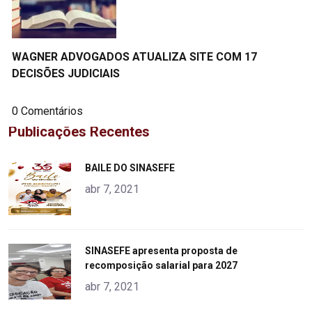
WAGNER ADVOGADOS ATUALIZA SITE COM 17
DECISÕES JUDICIAIS
0 Comentários
Publicações Recentes
"
BAILE DO SINASEFE
alt="product">
abr 7, 2021
"
SINASEFE apresenta proposta de
recomposição salarial para 2027
alt="product">
abr 7, 2021