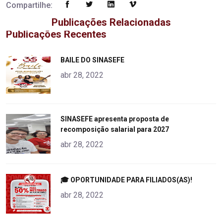
Compartilhe:
Publicações Relacionadas
Publicações Recentes
"
BAILE DO SINASEFE
alt="product">
abr 28, 2022
"
SINASEFE apresenta proposta de
recomposição salarial para 2027
alt="product">
abr 28, 2022
"
🎓 OPORTUNIDADE PARA FILIADOS(AS)!
alt="product">
abr 28, 2022