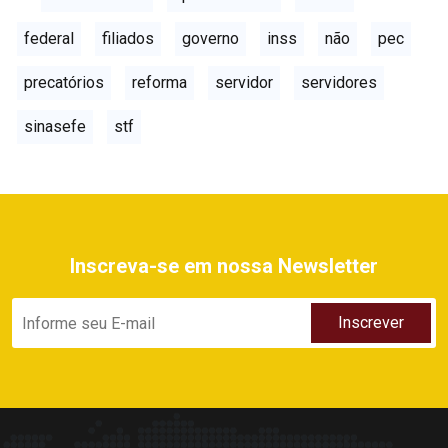
federal
filiados
governo
inss
não
pec
precatórios
reforma
servidor
servidores
sinasefe
stf
Inscreva-se em nossa Newsletter