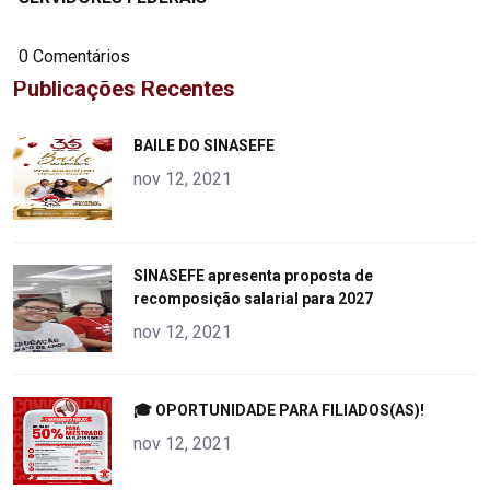
0 Comentários
Publicações Recentes
"
BAILE DO SINASEFE
alt="product">
nov 12, 2021
"
SINASEFE apresenta proposta de
recomposição salarial para 2027
alt="product">
nov 12, 2021
"
🎓 OPORTUNIDADE PARA FILIADOS(AS)!
alt="product">
nov 12, 2021