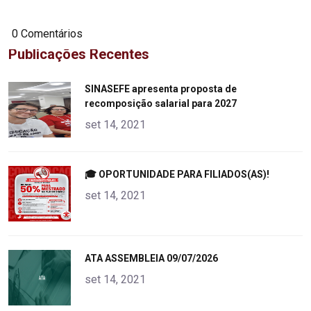
0 Comentários
Publicações Recentes
"
SINASEFE apresenta proposta de
recomposição salarial para 2027
alt="product">
set 14, 2021
"
🎓 OPORTUNIDADE PARA FILIADOS(AS)!
alt="product">
set 14, 2021
"
ATA ASSEMBLEIA 09/07/2026
alt="product">
set 14, 2021