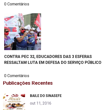
0 Comentários
CONTRA PEC 32, EDUCADORES DAS 3 ESFERAS
RESSALTAM LUTA EM DEFESA DO SERVIÇO PÚBLICO
0 Comentários
Publicações Recentes
"
BAILE DO SINASEFE
alt="product">
out 11, 2016