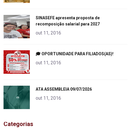
"
SINASEFE apresenta proposta de
recomposição salarial para 2027
alt="product">
out 11, 2016
"
🎓 OPORTUNIDADE PARA FILIADOS(AS)!
alt="product">
out 11, 2016
"
ATA ASSEMBLEIA 09/07/2026
alt="product">
out 11, 2016
Categorias