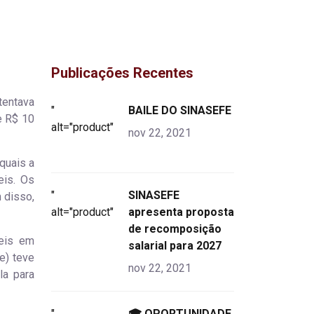
Publicações Recentes
tentava
"
BAILE DO SINASEFE
e R$ 10
alt="product">
nov 22, 2021
quais a
eis. Os
"
SINASEFE
 disso,
alt="product">
apresenta proposta
de recomposição
veis em
salarial para 2027
e) teve
nov 22, 2021
la para
"
🎓 OPORTUNIDADE