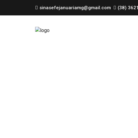
sinasefejanuariamg@gmail.com
(38) 362