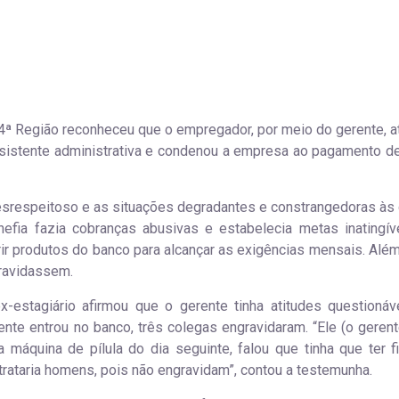
 4ª Região reconheceu que o empregador, por meio do gerente, a
ssistente administrativa e condenou a empresa ao pagamento d
desrespeitoso e as situações degradantes e constrangedoras às 
hefia fazia cobranças abusivas e estabelecia metas inatingív
ir produtos do banco para alcançar as exigências mensais. Além
ravidassem.
x-estagiário afirmou que o gerente tinha atitudes questioná
te entrou no banco, três colegas engravidaram. “Ele (o gerent
 máquina de pílula do dia seguinte, falou que tinha que ter fi
trataria homens, pois não engravidam”, contou a testemunha.