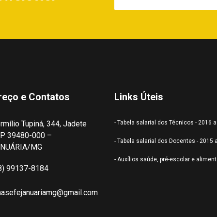
reço e Contatos
Links Úteis
rmílio Tupiná, 344, Jadete
- Tabela salarial dos Técnicos - 2016 
P 39480-000 –
- Tabela salarial dos Docentes - 2015 
ANUÁRIA/MG
- Auxílios saúde, pré-escolar e alimen
8) 99137-8184
nasefejanuariamg@gmail.com