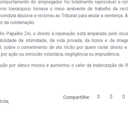
 comportamento do empregador foi totalmente reprovável e r
rior hierárquico tornava o meio ambiente de trabalho da rec
nduta abusiva e recorreu ao Tribunal para anular a sentença. A 
lor da condenação.
io Papaléo Zin, o direito à reparação está amparado pelo inci
abilidade da intimidade, da vida privada, da honra e da imag
, sobre o cometimento de ato ilícito por quem violar direito e
 por ação ou omissão voluntária, negligência ou imprudência.
ção por danos morais e aumentou o valor da indenização de R
Compartilhe:
bida,