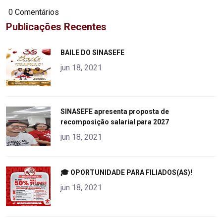
0 Comentários
Publicações Recentes
"
BAILE DO SINASEFE
alt="product">
jun 18, 2021
"
SINASEFE apresenta proposta de
recomposição salarial para 2027
alt="product">
jun 18, 2021
"
🎓 OPORTUNIDADE PARA FILIADOS(AS)!
alt="product">
jun 18, 2021