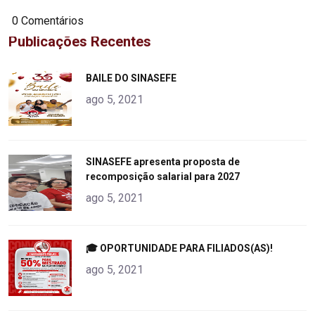
0 Comentários
Publicações Recentes
"
BAILE DO SINASEFE
alt="product">
ago 5, 2021
"
SINASEFE apresenta proposta de
recomposição salarial para 2027
alt="product">
ago 5, 2021
"
🎓 OPORTUNIDADE PARA FILIADOS(AS)!
alt="product">
ago 5, 2021