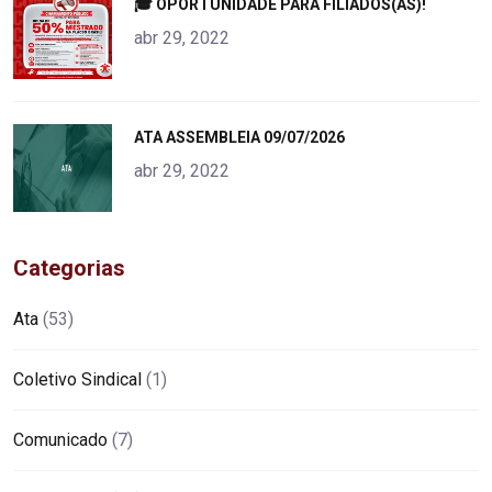
"
🎓 OPORTUNIDADE PARA FILIADOS(AS)!
alt="product">
abr 29, 2022
"
ATA ASSEMBLEIA 09/07/2026
alt="product">
abr 29, 2022
Categorias
Ata
(53)
Coletivo Sindical
(1)
Comunicado
(7)