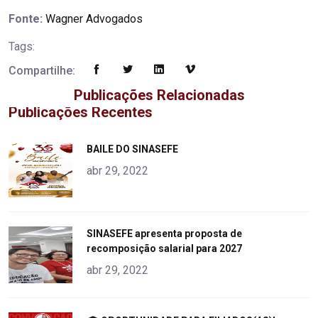
Fonte:
Wagner Advogados
Tags:
Compartilhe:
Publicações Relacionadas
Publicações Recentes
"
BAILE DO SINASEFE
alt="product">
abr 29, 2022
"
SINASEFE apresenta proposta de
recomposição salarial para 2027
alt="product">
abr 29, 2022