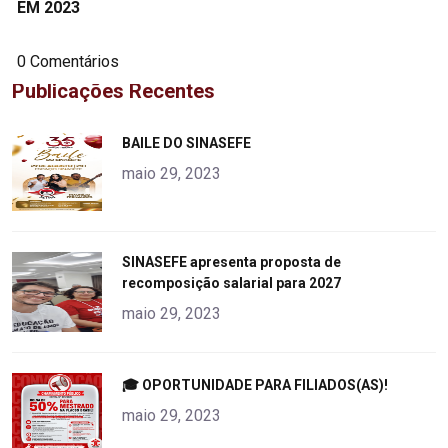
EM 2023
0 Comentários
Publicações Recentes
"
BAILE DO SINASEFE
alt="product">
maio 29, 2023
"
SINASEFE apresenta proposta de
recomposição salarial para 2027
alt="product">
maio 29, 2023
"
🎓 OPORTUNIDADE PARA FILIADOS(AS)!
alt="product">
maio 29, 2023