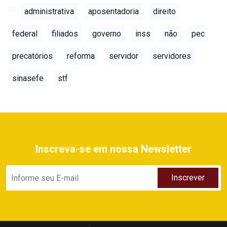
administrativa
aposentadoria
direito
federal
filiados
governo
inss
não
pec
precatórios
reforma
servidor
servidores
sinasefe
stf
Inscreva-se em nossa Newsletter