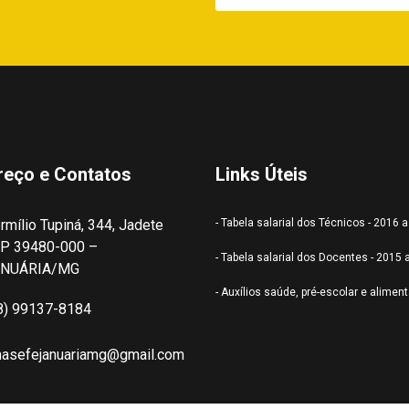
reço e Contatos
Links Úteis
rmílio Tupiná, 344, Jadete
- Tabela salarial dos Técnicos - 2016 
P 39480-000 –
- Tabela salarial dos Docentes - 2015 
ANUÁRIA/MG
- Auxílios saúde, pré-escolar e alimen
8) 99137-8184
nasefejanuariamg@gmail.com