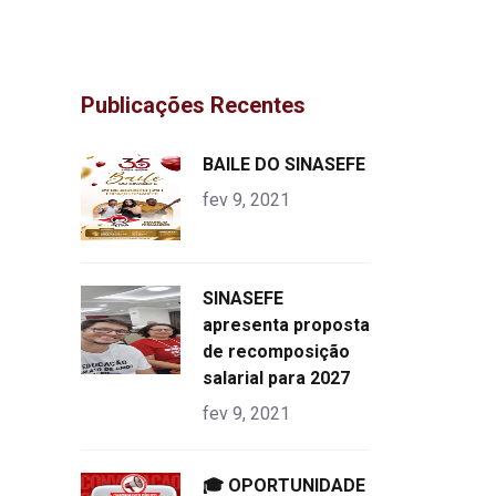
Publicações Recentes
"
BAILE DO SINASEFE
alt="product">
fev 9, 2021
"
SINASEFE
alt="product">
apresenta proposta
de recomposição
salarial para 2027
fev 9, 2021
"
🎓 OPORTUNIDADE