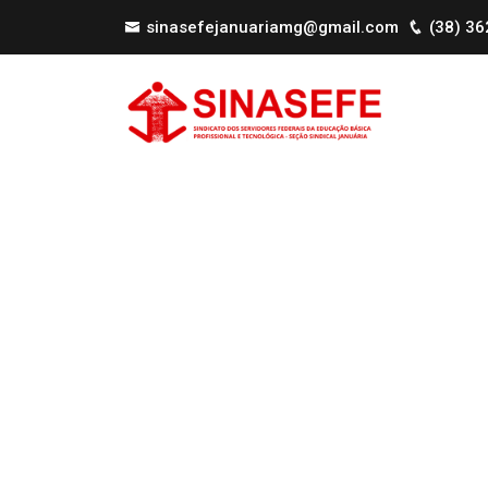
sinasefejanuariamg@gmail.com
(38) 3