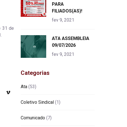
alt="product">
PARA
FILIADOS(AS)!
fev 9, 2021
e 31 de
.
"
ATA ASSEMBLEIA
alt="product">
09/07/2026
fev 9, 2021
Categorias
Ata
(53)
Coletivo Sindical
(1)
Comunicado
(7)