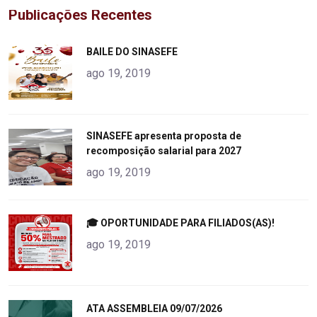
Publicações Recentes
"
BAILE DO SINASEFE
alt="product">
ago 19, 2019
"
SINASEFE apresenta proposta de
recomposição salarial para 2027
alt="product">
ago 19, 2019
"
🎓 OPORTUNIDADE PARA FILIADOS(AS)!
alt="product">
ago 19, 2019
"
ATA ASSEMBLEIA 09/07/2026