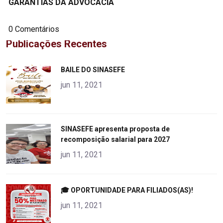
GARANTIAS DA ADVOCACIA
0 Comentários
Publicações Recentes
"
BAILE DO SINASEFE
alt="product">
jun 11, 2021
"
SINASEFE apresenta proposta de
recomposição salarial para 2027
alt="product">
jun 11, 2021
"
🎓 OPORTUNIDADE PARA FILIADOS(AS)!
alt="product">
jun 11, 2021