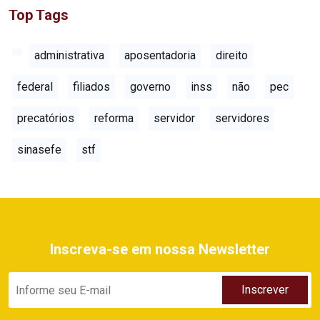
Top Tags
administrativa
aposentadoria
direito
federal
filiados
governo
inss
não
pec
precatórios
reforma
servidor
servidores
sinasefe
stf
Inscreva-se em nossa Newsletter