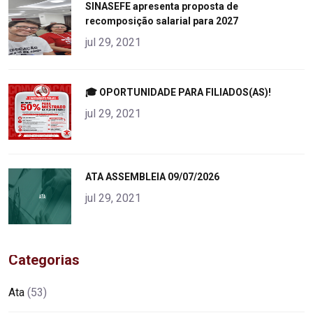
"
SINASEFE apresenta proposta de
recomposição salarial para 2027
alt="product">
jul 29, 2021
"
🎓 OPORTUNIDADE PARA FILIADOS(AS)!
alt="product">
jul 29, 2021
"
ATA ASSEMBLEIA 09/07/2026
alt="product">
jul 29, 2021
Categorias
Ata
(53)