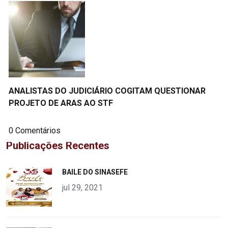
ANALISTAS DO JUDICIÁRIO COGITAM QUESTIONAR
PROJETO DE ARAS AO STF
0 Comentários
Publicações Recentes
"
BAILE DO SINASEFE
alt="product">
jul 29, 2021