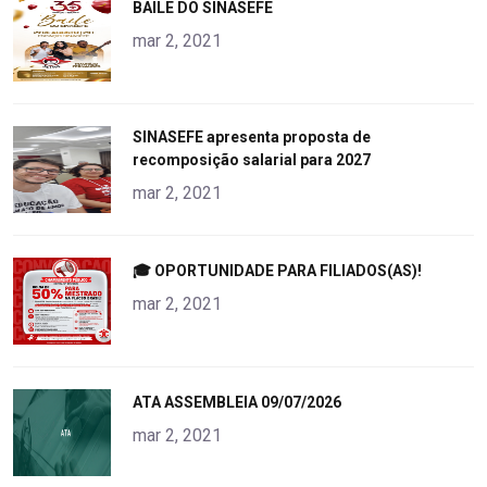
"
BAILE DO SINASEFE
alt="product">
mar 2, 2021
"
SINASEFE apresenta proposta de
recomposição salarial para 2027
alt="product">
mar 2, 2021
"
🎓 OPORTUNIDADE PARA FILIADOS(AS)!
alt="product">
mar 2, 2021
"
ATA ASSEMBLEIA 09/07/2026
alt="product">
mar 2, 2021