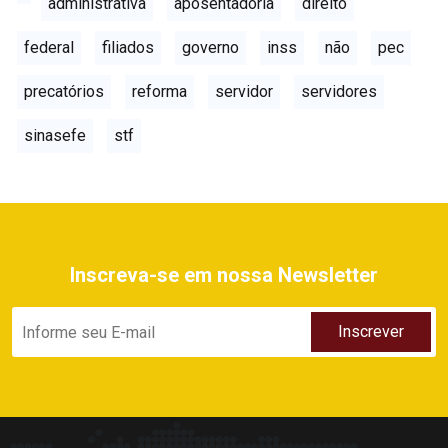
administrativa
aposentadoria
direito
federal
filiados
governo
inss
não
pec
precatórios
reforma
servidor
servidores
sinasefe
stf
Inscreva-se em nossa Newsletter