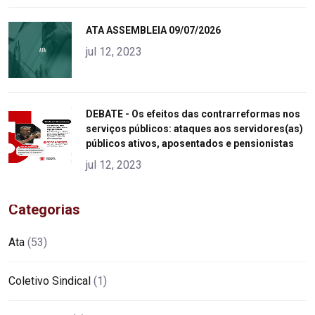
"
ATA ASSEMBLEIA 09/07/2026
alt="product">
jul 12, 2023
"
DEBATE - Os efeitos das contrarreformas nos
serviços públicos: ataques aos servidores(as)
alt="product">
públicos ativos, aposentados e pensionistas
jul 12, 2023
Categorias
Ata
(53)
Coletivo Sindical
(1)