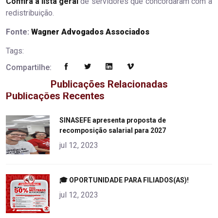
Confira a lista geral
de servidores que concordaram com a
redistribuição.
Fonte:
Wagner Advogados Associados
Tags:
Compartilhe:
Publicações Relacionadas
Publicações Recentes
"
SINASEFE apresenta proposta de
recomposição salarial para 2027
alt="product">
jul 12, 2023
"
🎓 OPORTUNIDADE PARA FILIADOS(AS)!
alt="product">
jul 12, 2023