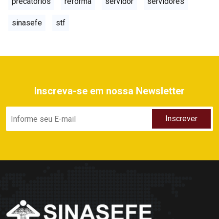
precatórios
reforma
servidor
servidores
sinasefe
stf
Inscreva-se em nossa Newsletter