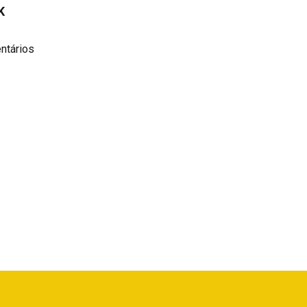
K
ntários