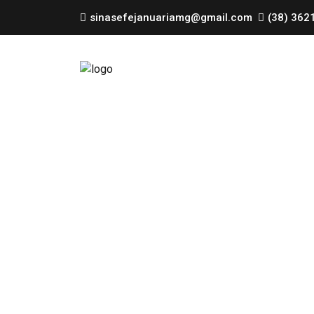
sinasefejanuariamg@gmail.com
(38) 362