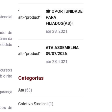
"
🎓 OPORTUNIDADE
tencial
alt="product">
PARA
FILIADOS(AS)!
abr 28, 2021
dade de
únia da
aludido
"
ATA ASSEMBLEIA
alt="product">
09/07/2026
abr 28, 2021
ecursos
 o rito
Categorias
Ata
(53)
gurança
Coletivo Sindical
(1)
sões de