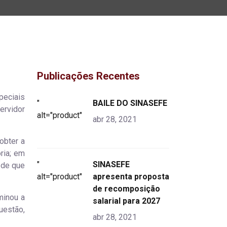
Publicações Recentes
peciais
"
BAILE DO SINASEFE
ervidor
alt="product">
abr 28, 2021
 obter a
ria; em
"
SINASEFE
 de que
alt="product">
apresenta proposta
de recomposição
minou a
salarial para 2027
uestão,
abr 28, 2021