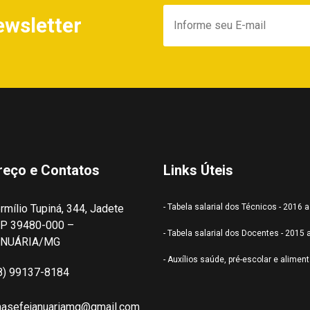
ewsletter
reço e Contatos
Links Úteis
rmílio Tupiná, 344, Jadete
- Tabela salarial dos Técnicos - 2016 
P 39480-000 –
- Tabela salarial dos Docentes - 2015 
ANUÁRIA/MG
- Auxílios saúde, pré-escolar e alimen
8) 99137-8184
nasefejanuariamg@gmail.com