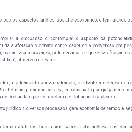
e sob os aspectos jurídico, social e econômico, e tem grande po
ampliar a discussão e contemplar o aspecto da potenciali
metida a afetação o debate sobre saber se a conversão em pec
 ou não, à comprovação, pelo servidor, de que a não fruição do 
ública”, observou o relator.
intes, o julgamento por amostragem, mediante a seleção de r
o afetar um processo, ou seja, encaminhá-lo para julgamento sob
ão de demandas que se repetem nos tribunais brasileiros.
to jurídico a diversos processos gera economia de tempo e se
os temas afetados, bem como saber a abrangência das deci