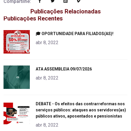
Compartilhe:
Publicações Relacionadas
Publicações Recentes
"
🎓 OPORTUNIDADE PARA FILIADOS(AS)!
alt="product">
abr 8, 2022
"
ATA ASSEMBLEIA 09/07/2026
alt="product">
abr 8, 2022
"
DEBATE - Os efeitos das contrarreformas nos
serviços públicos: ataques aos servidores(as)
alt="product">
públicos ativos, aposentados e pensionistas
abr 8, 2022