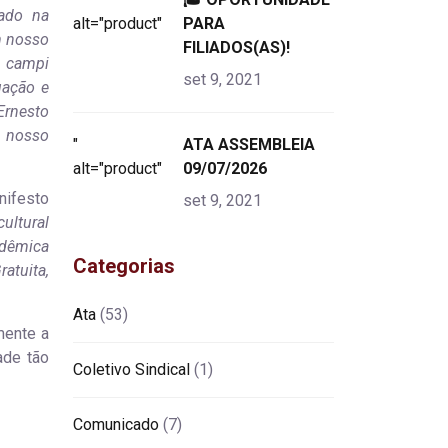
iado na
alt="product">
PARA
m nosso
FILIADOS(AS)!
o campi
set 9, 2021
uação e
Ernesto
m nosso
"
ATA ASSEMBLEIA
alt="product">
09/07/2026
nifesto
set 9, 2021
ultural
adêmica
Categorias
atuita,
Ata
(53)
mente a
ade tão
Coletivo Sindical
(1)
Comunicado
(7)