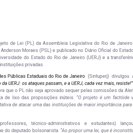
eto de Lei (PL) da Assembleia Legislativa do Rio de Janeiro 
l Anderson Moraes (PSL) e publicado no Diário Oficial do Estado
iversidade do Estado do Rio de Janeiro (UERJ) e a transferên
nstituições privadas.
des Públicas Estaduais do Rio de Janeiro
(Sintuperj) divulgou
 da UERJ: os ataques passam, e a UERJ, cada vez mais, resiste!”
era que o PL não seja aprovado sequer pelas comissões da Alerj
ata de lixo das proposições inúteis.
“O projeto é um factóide 
entativa de atacar uma das instituições de maior importância par
fessores, técnico-administrativos e estudantes) lanç
e do deputado bolsonarista.
“Ao propor uma lei, que é inconstit