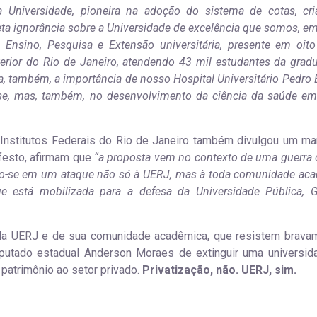
 Universidade, pioneira na adoção do sistema de cotas, cr
eta ignorância sobre a Universidade de excelência que somos, e
e Ensino, Pesquisa e Extensão universitária, presente em oit
nterior do Rio de Janeiro, atendendo 43 mil estudantes da grad
a, também, a importância de nosso Hospital Universitário Pedro 
se, mas, também, no desenvolvimento da ciência da saúde e
Institutos Federais do Rio de Janeiro também divulgou um ma
ifesto, afirmam que
“a proposta vem no contexto de uma guerra c
indo-se em um ataque não só à UERJ, mas à toda comunidade ac
e está mobilizada para a defesa da Universidade Pública, Gr
 da UERJ e de sua comunidade acadêmica, que resistem brava
eputado estadual Anderson Moraes de extinguir uma universid
o patrimônio ao setor privado.
Privatização, não. UERJ, sim.