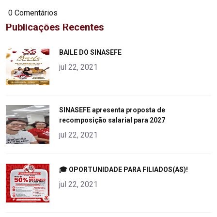
0 Comentários
Publicações Recentes
"
BAILE DO SINASEFE
alt="product">
jul 22, 2021
"
SINASEFE apresenta proposta de
recomposição salarial para 2027
alt="product">
jul 22, 2021
"
🎓 OPORTUNIDADE PARA FILIADOS(AS)!
alt="product">
jul 22, 2021