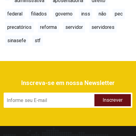
administrativa
aposentadoria
direito
federal
filiados
governo
inss
não
pec
precatórios
reforma
servidor
servidores
sinasefe
stf
Inscreva-se em nossa Newsletter