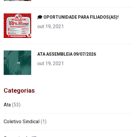
"
🎓 OPORTUNIDADE PARA FILIADOS(AS)!
alt="product">
out 19, 2021
"
ATA ASSEMBLEIA 09/07/2026
alt="product">
out 19, 2021
Categorias
Ata
(53)
Coletivo Sindical
(1)