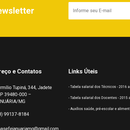
ewsletter
reço e Contatos
Links Úteis
rmílio Tupiná, 344, Jadete
- Tabela salarial dos Técnicos - 2016 
P 39480-000 –
- Tabela salarial dos Docentes - 2015 
ANUÁRIA/MG
- Auxílios saúde, pré-escolar e alimen
8) 99137-8184
nasefejanuariamg@gmail.com