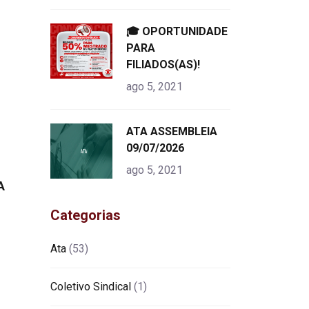
"
🎓 OPORTUNIDADE
alt="product">
PARA
FILIADOS(AS)!
ago 5, 2021
"
ATA ASSEMBLEIA
alt="product">
09/07/2026
ago 5, 2021
A
Categorias
Ata
(53)
Coletivo Sindical
(1)