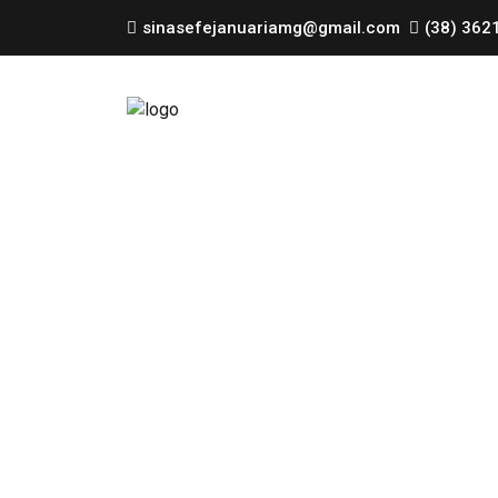
sinasefejanuariamg@gmail.com
(38) 362