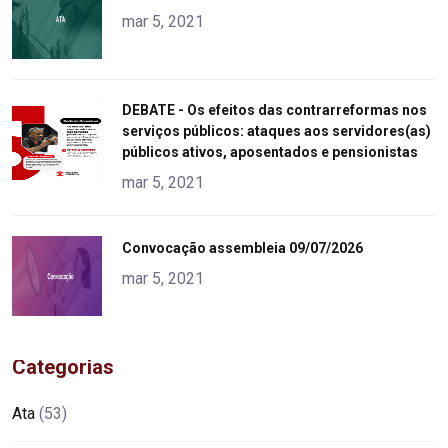
alt="product">
mar 5, 2021
"
DEBATE - Os efeitos das contrarreformas nos
serviços públicos: ataques aos servidores(as)
alt="product">
públicos ativos, aposentados e pensionistas
mar 5, 2021
"
Convocação assembleia 09/07/2026
alt="product">
mar 5, 2021
Categorias
Ata
(53)