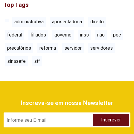
Top Tags
administrativa
aposentadoria
direito
federal
filiados
governo
inss
não
pec
precatórios
reforma
servidor
servidores
sinasefe
stf
Inscreva-se em nossa Newsletter