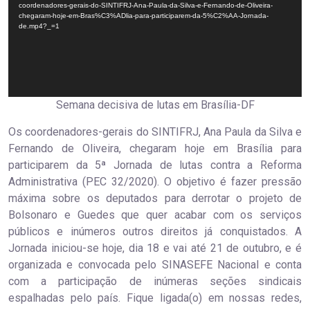
coordenadores-gerais-do-SINTIFRJ-Ana-Paula-da-Silva-e-Fernando-de-Oliveira-
chegaram-hoje-em-Bras%C3%ADlia-para-participarem-da-5%C2%AA-Jornada-
de.mp4?_=1
Semana decisiva de lutas em Brasília-DF
Os coordenadores-gerais do SINTIFRJ, Ana Paula da Silva e
Fernando de Oliveira, chegaram hoje em Brasília para
participarem da 5ª Jornada de lutas contra a Reforma
Administrativa (PEC 32/2020). O objetivo é fazer pressão
máxima sobre os deputados para derrotar o projeto de
Bolsonaro e Guedes que quer acabar com os serviços
públicos e inúmeros outros direitos já conquistados. A
Jornada iniciou-se hoje, dia 18 e vai até 21 de outubro, e é
organizada e convocada pelo SINASEFE Nacional e conta
com a participação de inúmeras seções sindicais
espalhadas pelo país. Fique ligada(o) em nossas redes,