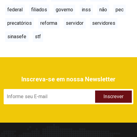
federal
filiados
governo
inss
não
pec
precatórios
reforma
servidor
servidores
sinasefe
stf
Inscreva-se em nossa Newsletter