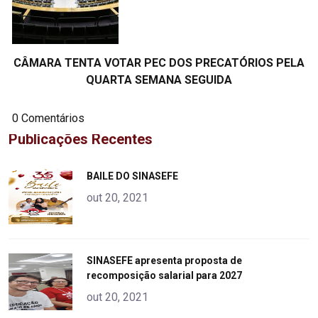
CÂMARA TENTA VOTAR PEC DOS PRECATÓRIOS PELA
QUARTA SEMANA SEGUIDA
0 Comentários
Publicações Recentes
"
BAILE DO SINASEFE
alt="product">
out 20, 2021
"
SINASEFE apresenta proposta de
recomposição salarial para 2027
alt="product">
out 20, 2021