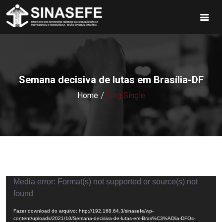
Semana decisiva de lutas em Brasília-DF
Home
Blog Single
Tocador
Media error: Format(s) not supported or source(s) not
de
found
vídeo
Fazer download do arquivo: http://192.168.64.3/sinasefe/wp-
content/uploads/2021/10/Semana-decisiva-de-lutas-em-Bras%C3%ADlia-DFOs-