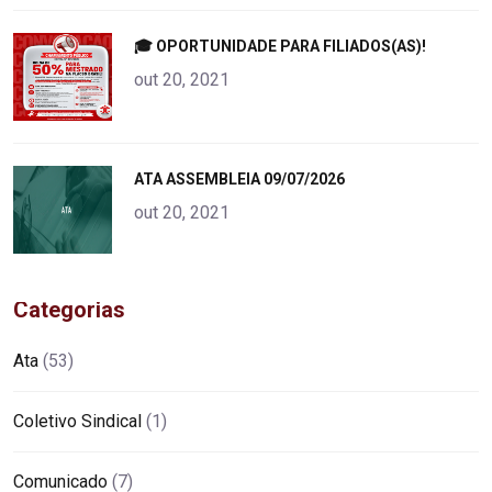
"
🎓 OPORTUNIDADE PARA FILIADOS(AS)!
alt="product">
out 20, 2021
"
ATA ASSEMBLEIA 09/07/2026
alt="product">
out 20, 2021
Categorias
Ata
(53)
Coletivo Sindical
(1)
Comunicado
(7)