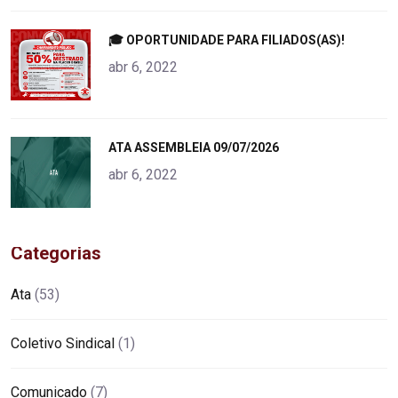
"
🎓 OPORTUNIDADE PARA FILIADOS(AS)!
alt="product">
abr 6, 2022
"
ATA ASSEMBLEIA 09/07/2026
alt="product">
abr 6, 2022
Categorias
Ata
(53)
Coletivo Sindical
(1)
Comunicado
(7)