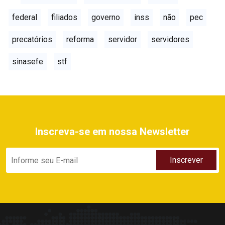
federal
filiados
governo
inss
não
pec
precatórios
reforma
servidor
servidores
sinasefe
stf
Inscreva-se em nossa Newsletter