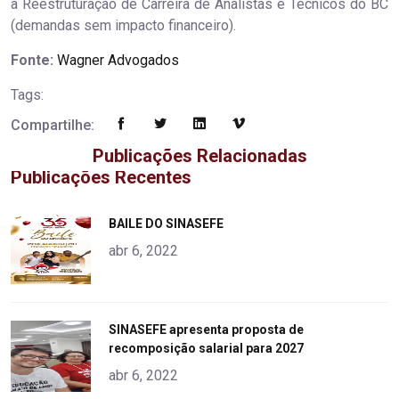
a Reestruturação de Carreira de Analistas e Técnicos do BC
(demandas sem impacto financeiro).
Fonte:
Wagner Advogados
Tags:
Compartilhe:
Publicações Relacionadas
Publicações Recentes
"
BAILE DO SINASEFE
alt="product">
abr 6, 2022
"
SINASEFE apresenta proposta de
recomposição salarial para 2027
alt="product">
abr 6, 2022