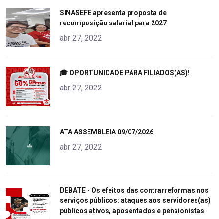
"
SINASEFE apresenta proposta de
recomposição salarial para 2027
alt="product">
abr 27, 2022
"
🎓 OPORTUNIDADE PARA FILIADOS(AS)!
alt="product">
abr 27, 2022
"
ATA ASSEMBLEIA 09/07/2026
alt="product">
abr 27, 2022
"
DEBATE - Os efeitos das contrarreformas nos
serviços públicos: ataques aos servidores(as)
alt="product">
públicos ativos, aposentados e pensionistas