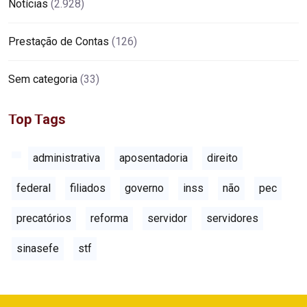
Notícias
(2.928)
Prestação de Contas
(126)
Sem categoria
(33)
Top Tags
administrativa
aposentadoria
direito
federal
filiados
governo
inss
não
pec
precatórios
reforma
servidor
servidores
sinasefe
stf