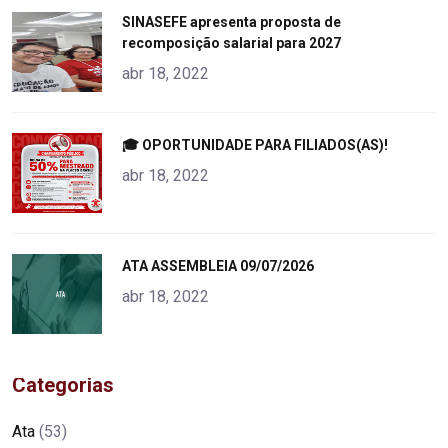
"
SINASEFE apresenta proposta de
recomposição salarial para 2027
alt="product">
abr 18, 2022
"
🎓 OPORTUNIDADE PARA FILIADOS(AS)!
alt="product">
abr 18, 2022
"
ATA ASSEMBLEIA 09/07/2026
alt="product">
abr 18, 2022
Categorias
Ata
(53)