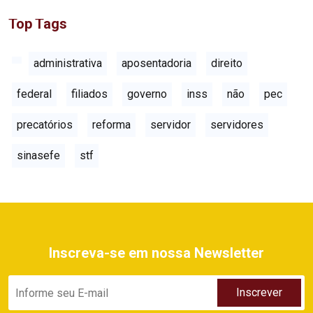
Top Tags
administrativa
aposentadoria
direito
federal
filiados
governo
inss
não
pec
precatórios
reforma
servidor
servidores
sinasefe
stf
Inscreva-se em nossa Newsletter