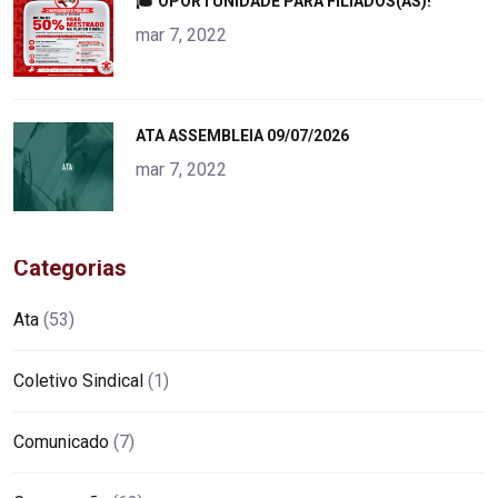
"
🎓 OPORTUNIDADE PARA FILIADOS(AS)!
alt="product">
mar 7, 2022
"
ATA ASSEMBLEIA 09/07/2026
alt="product">
mar 7, 2022
Categorias
Ata
(53)
Coletivo Sindical
(1)
Comunicado
(7)