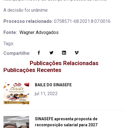
A decisão foi unânime.
Processo relacionado:
0758571-68.2021.8.07.0016
Fonte:
Wagner Advogados
Tags:
Compartilhe:
Publicações Relacionadas
Publicações Recentes
"
BAILE DO SINASEFE
alt="product">
jul 11, 2022
"
SINASEFE apresenta proposta de
recomposição salarial para 2027
alt="product">