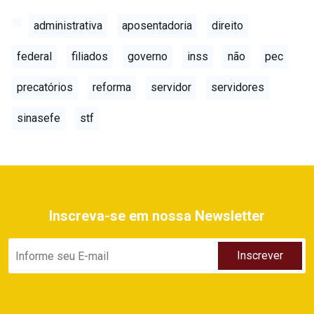
administrativa
aposentadoria
direito
federal
filiados
governo
inss
não
pec
precatórios
reforma
servidor
servidores
sinasefe
stf
Inscreva-se em nossa Newsletter