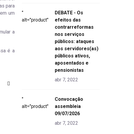
as para
"
DEBATE - Os
o em um
alt="product">
efeitos das
contrarreformas
mular a
nos serviços
públicos: ataques
aos servidores(as)
ssa é a
públicos ativos,
aposentados e
pensionistas
abr 7, 2022
"
Convocação
alt="product">
assembleia
09/07/2026
abr 7, 2022