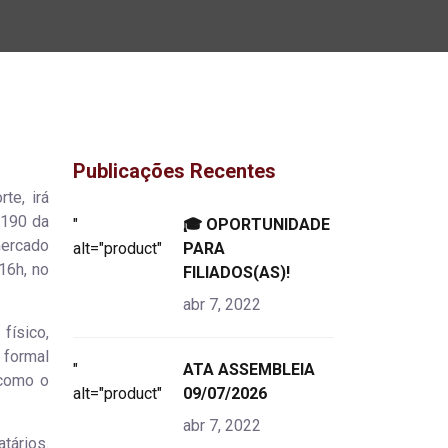
Publicações Recentes
te, irá
 190 da
"
🎓 OPORTUNIDADE
mercado
alt="product">
PARA
16h, no
FILIADOS(AS)!
abr 7, 2022
físico,
 formal
"
ATA ASSEMBLEIA
 como o
alt="product">
09/07/2026
abr 7, 2022
tários.