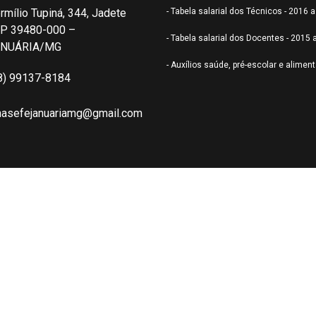
rmílio Tupiná, 344, Jadete
- Tabela salarial dos Técnicos - 2016 
P 39480-000 –
- Tabela salarial dos Docentes - 2015 
ANUÁRIA/MG
- Auxílios saúde, pré-escolar e alimen
8) 99137-8184
nasefejanuariamg@gmail.com