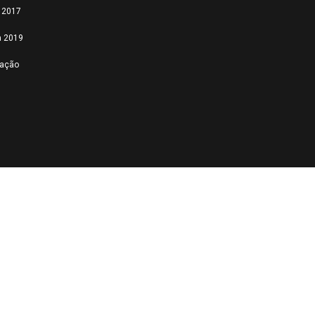
a 2017
a 2019
tação
Feed failed to load, check
browser console for
more info
Powered by Curator.io