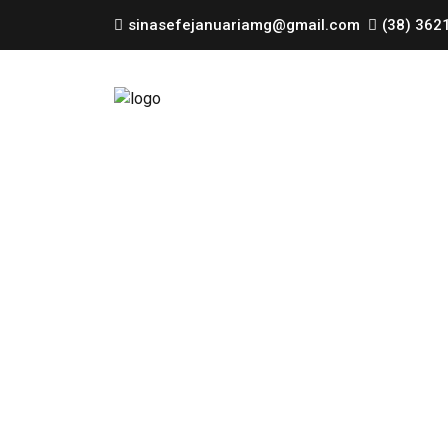
sinasefejanuariamg@gmail.com
(38) 362