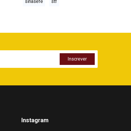
sinasefe
stf
Instagram