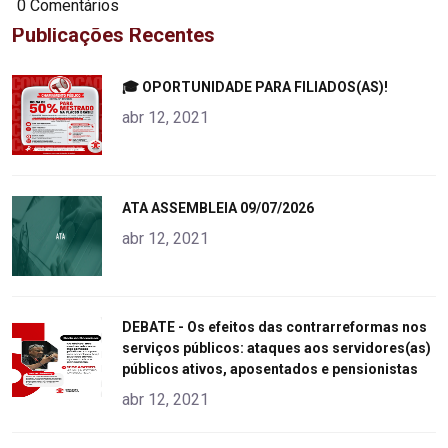
0 Comentários
Publicações Recentes
"
🎓 OPORTUNIDADE PARA FILIADOS(AS)!
alt="product">
abr 12, 2021
"
ATA ASSEMBLEIA 09/07/2026
alt="product">
abr 12, 2021
"
DEBATE - Os efeitos das contrarreformas nos
serviços públicos: ataques aos servidores(as)
alt="product">
públicos ativos, aposentados e pensionistas
abr 12, 2021