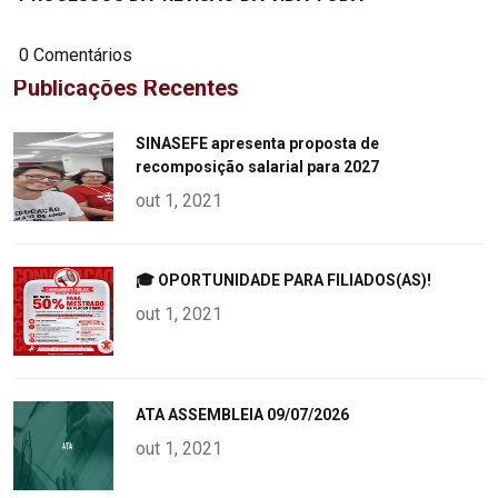
0 Comentários
Publicações Recentes
"
SINASEFE apresenta proposta de
recomposição salarial para 2027
alt="product">
out 1, 2021
"
🎓 OPORTUNIDADE PARA FILIADOS(AS)!
alt="product">
out 1, 2021
"
ATA ASSEMBLEIA 09/07/2026
alt="product">
out 1, 2021