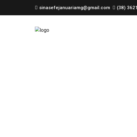
sinasefejanuariamg@gmail.com
(38) 362