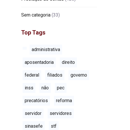
Sem categoria
(33)
Top Tags
administrativa
aposentadoria
direito
federal
filiados
governo
inss
não
pec
precatórios
reforma
servidor
servidores
sinasefe
stf