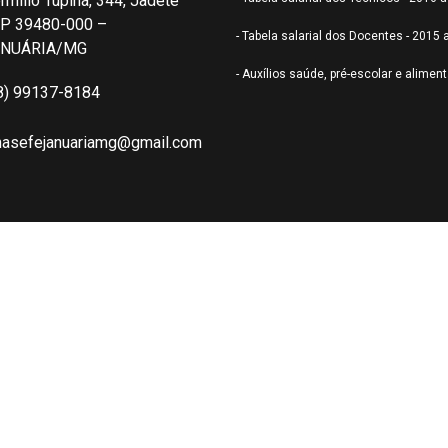
rmílio Tupiná, 344, Jadete
P 39480-000 –
- Tabela salarial dos Docentes - 2015 
ANUÁRIA/MG
- Auxílios saúde, pré-escolar e alimen
8) 99137-8184
nasefejanuariamg@gmail.com