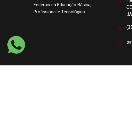
He
Federais da Educação Básica,
CE
Profissional e Tecnológica
J
(3
si