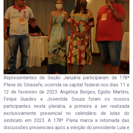
Representantes da Seção Januária participaram da 178ª
Plena do Sinasefe, ocorrida na capital federal nos dias 11 e
12 de fevereiro de 2023: Angélica Borges, Egídio Martins,
Felipe Guedes e Josenilda Souza foram os nossos
participantes nesta plenária, a primeira a ser realizada
exclusivamente presencial no calendário de lutas do
sindicato em 2023. A 178ª Plena marca a retomada das
discussões presenciais após a eleição do presidente Lula e