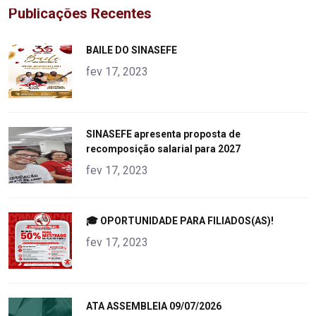
Publicações Recentes
"
BAILE DO SINASEFE
alt="product">
fev 17, 2023
"
SINASEFE apresenta proposta de
recomposição salarial para 2027
alt="product">
fev 17, 2023
"
🎓 OPORTUNIDADE PARA FILIADOS(AS)!
alt="product">
fev 17, 2023
"
ATA ASSEMBLEIA 09/07/2026