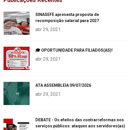
Publicações Recentes
"
SINASEFE apresenta proposta de
recomposição salarial para 2027
alt="product">
abr 29, 2021
"
🎓 OPORTUNIDADE PARA FILIADOS(AS)!
alt="product">
abr 29, 2021
"
ATA ASSEMBLEIA 09/07/2026
alt="product">
abr 29, 2021
"
DEBATE - Os efeitos das contrarreformas nos
serviços públicos: ataques aos servidores(as)
alt="product">